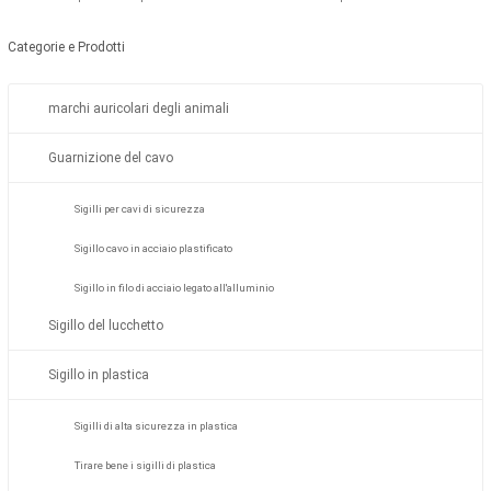
Categorie e Prodotti
marchi auricolari degli animali
Guarnizione del cavo
Sigilli per cavi di sicurezza
Sigillo cavo in acciaio plastificato
Sigillo in filo di acciaio legato all'alluminio
Sigillo del lucchetto
Sigillo in plastica
Sigilli di alta sicurezza in plastica
Tirare bene i sigilli di plastica