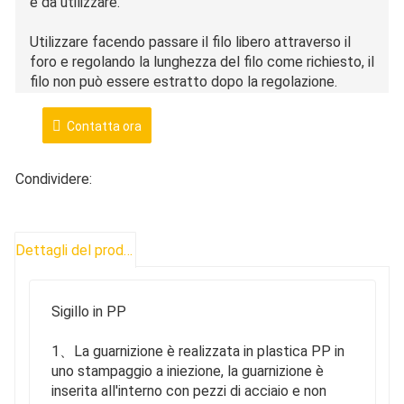
e da utilizzare.
Utilizzare facendo passare il filo libero attraverso il
foro e regolando la lunghezza del filo come richiesto, il
filo non può essere estratto dopo la regolazione.
Non può essere strappato nemmeno con grande
Contatta ora
tensione e richiede la distruzione manuale per aprirsi.
Condividere:
In questo modo la sicurezza delle merci viene
notevolmente migliorata e la sicurezza delle merci
durante il trasporto e l'utilizzo viene aumentata.
Dettagli del prodotto
Sigillo in PP
1、La guarnizione è realizzata in plastica PP in
uno stampaggio a iniezione, la guarnizione è
inserita all'interno con pezzi di acciaio e non