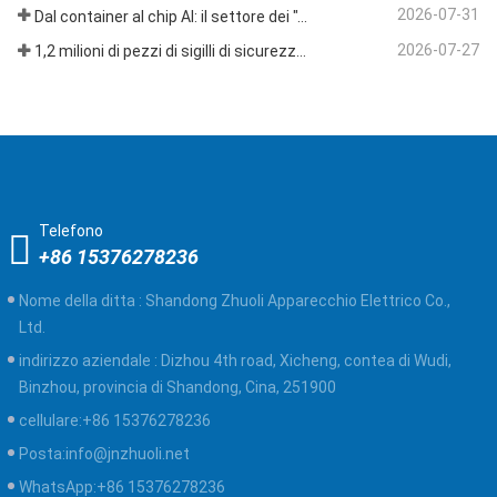
2026-07-31
Dal container al chip AI: il settore dei "sigilli ad alta sicurezza" abbraccia una doppia opportunità
2026-07-27
1,2 milioni di pezzi di sigilli di sicurezza in plastica monouso da 400 mm spediti in Venezuela per la supervisione della sicurezza multi-settore
Telefono
+86 15376278236
Nome della ditta :
Shandong Zhuoli Apparecchio Elettrico Co.,
Ltd.
indirizzo aziendale :
Dizhou 4th road, Xicheng, contea di Wudi,
Binzhou, provincia di Shandong, Cina, 251900
cellulare:
+86 15376278236
Posta:
info@jnzhuoli.net
WhatsApp:
+86 15376278236