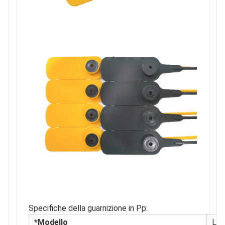
Specifiche della guarnizione in Pp:
*Modello
L0