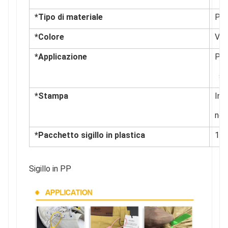
*Tipo di materiale
PP
*Colore
Verd
*Applicazione
Pie
sac
*Stampa
Inc
nom
*Pacchetto sigillo in plastica
100
Sigillo in PP